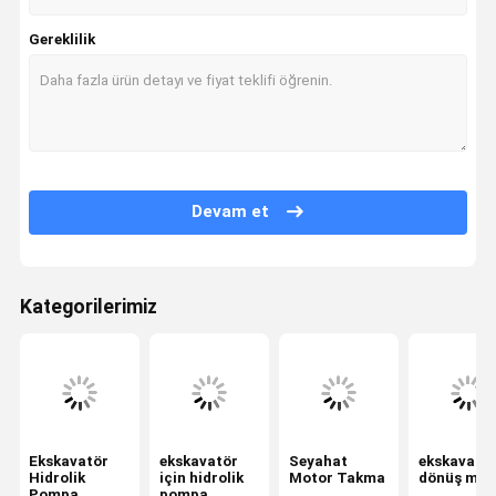
Gereklilik
Devam et
Kategorilerimiz
Ekskavatör
ekskavatör
Seyahat
ekskavatö
Hidrolik
için hidrolik
Motor Takma
dönüş mot
Pompa
pompa