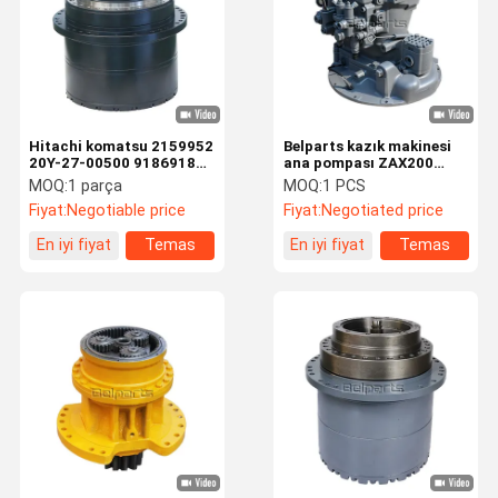
Hitachi komatsu 2159952
Belparts kazık makinesi
20Y-27-00500 9186918
ana pompası ZAX200
için ekskavator seyahat
ZX210 ZX240 ZX270-3
MOQ:
1 parça
MOQ:
1 PCS
motoru PC200-8 E320D
hitachi için hidrolik
Fiyat:
Negotiable price
Fiyat:
Negotiated price
ZX450 R210LC-7 TM40
pompa 9191164 9195235
son sürücü
9257345 9257346
En iyi fiyat
Temas
En iyi fiyat
Temas
etmek
etmek