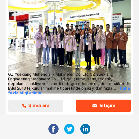
R80-7 R80-7A Ekskavatör yedek parçaları 31N1-10140 Swing Gearbox 
Dizel Motor Grubu
GZ Yuexiang Mühendislik Makineleri Co, Ltd GZ Yuexiang
Engineering Machinery Co., Ltd, geliştirme, satış, tedarik,
depolama, nakliye ve hizmeti entegre eden bir dış ticaret şirketidir.
Eylül 2013'te kurulan makine ticaretinde on iki yıldan fazla ...
Daha
fazla bilgi edinin
Şimdi ara
İletişim