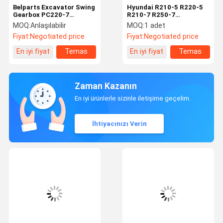
Belparts Excavator Swing
Hyundai R210-5 R220-5
Gearbox PC220-7
R210-7 R250-7
Komatsu Swing
ekskavatör parçaları için
MOQ:
Anlaşılabilir
MOQ:
1 adet
Reduction Assy için 206-
seyahat azaltma
Fiyat:
Negotiated price
Fiyat:
Negotiated price
26-00401
şanzımanı 31EM-40010
En iyi fiyat
Temas
En iyi fiyat
Temas
etmek
etmek
Zaman Kazanın
En iyi ürünlerle sizinle iletişime geçelim.
İhtiyacınızı Verin