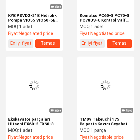
KYB PSVD2-21E Hidrolik
Komatsu PC60-8 PC70-8
Pompa VIO55 VIO60-6B
PC78US-6 Kontrol Valf
Ekskavatör için
Montajı 700-23-46001
MOQ:
1 adet
MOQ:
1 adet
Fiyat:
Negotiated price
Fiyat:
Negotiated price
En iyi fiyat
Temas
En iyi fiyat
Temas
etmek
etmek
Ekskavator parçaları
TM09 Takeuchi 175
Hitachi EX60-2 EX60-3
Belparts Kazıcı Seyahat
ZX70 EX75 EX60-5
Motoru Assy Tb175 Final
MOQ:
1 adet
MOQ:
1 parça
9190694 hidrolik seyahat
Drive Assy
Fiyat:
Negotiated price
Fiyat:
Negotiable price
motoru