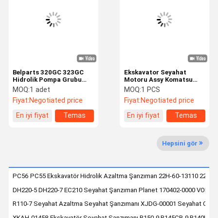
Fabrika Turu
Kalite Kontrol
Bizimle
Haberler
İletişim
Belparts 320GC 323GC
Ekskavator Seyahat
Hidrolik Pompa Grubu
Motoru Assy Komatsu
5319886 531-9886
PC450-8 için Final Drive
MOQ:
1 adet
MOQ:
1 PCS
Ekskavatörde Hidrolik
Assy 208-27-00243 208-
Fiyat:
Negotiated price
Fiyat:
Negotiated price
Davalar
Blog
Teklif Alın
VR
Pompa Grubu
27-00243 208-27-00312
En iyi fiyat
Temas
En iyi fiyat
Temas
etmek
etmek
Ekskavatör Hidrolik Pompa
Hepsini gör
ekskavatör için hidrolik pompa parçaları
Seyahat Motor Takma
PC56 PC55 Ekskavatör Hidrolik Azaltma Şanzıman 22H-60-13110 22H-6
DH220-5 DH220-7 EC210 Seyahat Şanzıman Planet 170402-0000 VOE14
ekskavatör dönüş motoru
R110-7 Seyahat Azaltma Seyahat Şanzımanı XJDG-00001 Seyahat Cihaz
Salıncak Şanzımanı
XKAH-01458 Ekskavatör Seyahat Şanzımanı R150-9 R145CR-9 R140LC-9