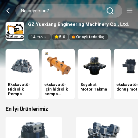
GZ Yuexiang Engineering Machinery Co., Ltd.
14
5.0
Onaylı tedarikçi
YEARS
Ekskavatör
ekskavatör
Seyahat
ekskavatö
Hidrolik
için hidrolik
Motor Takma
dönüş mot
Pompa
pompa
parçaları
En İyi Ürünlerimiz