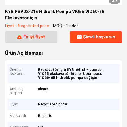
2
/
5
KYB PSVD2-21E Hidrolik Pompa VIO55 VIO60-6B
Ekskavatör için
Fiyat：Negotiated price
MOQ：1 adet
En iyi fiyat
Şimdi başvurun
Ürün Açıklaması
Önemli
,
Ekskavatör için KYB hidrolik pompa
Noktalar
,
VIO55 ekskavatör hidrolik pompası
VIO60-6B hidrolik pompa değişimi
Ambalaj
ahşap
bilgileri
Fiyat
Negotiated price
Marka adı
Belparts