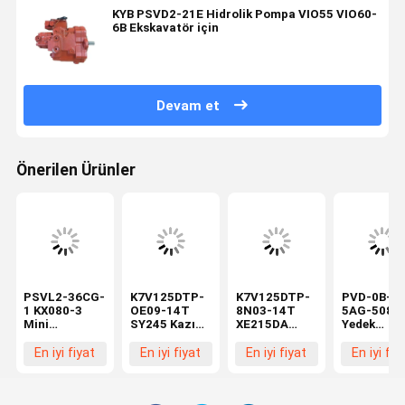
KYB PSVD2-21E Hidrolik Pompa VIO55 VIO60-
6B Ekskavatör için
Devam et
Önerilen Ürünler
PSVL2-36CG-
K7V125DTP-
K7V125DTP-
PVD-0B-20
1 KX080-3
OE09-14T
8N03-14T
5AG-5080
Mini
SY245 Kazı
XE215DA
Yedek
Ekskavatör
makineleri
ekskavatör
Hidrolik
Uyumlu
için hidrolik
Hidrolik Ana
Pompa 13
En iyi fiyat
En iyi fiyat
En iyi fiyat
En iyi fiy
Hidrolik Ana
ana pompa
Pompa İnşaat
Dişli Mini
Pompa
piston
Makine
Ekskavatö
Pistonlu
pompası
Piston
Ana Pomp