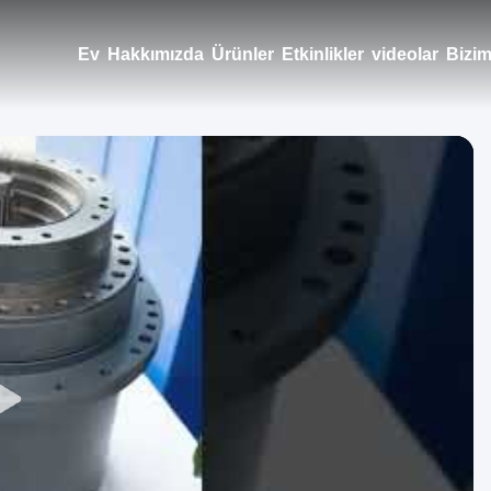
Ev
Hakkımızda
Ürünler
Etkinlikler
videolar
Bizim