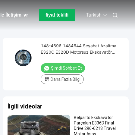
le İletişim
vr
fiyat teklifi
Turkish
148-4696 1484644 Seyahat Azaltma
E320C E320D Motorsuz Ekskavatör
Tahrik Grubu
Şimdi Sohbet Et
Daha Fazla Bilgi
İlgili videolar
Belparts Ekskavator
Parçaları E336D Final
Drive 296-6218 Travel
Motor Assy