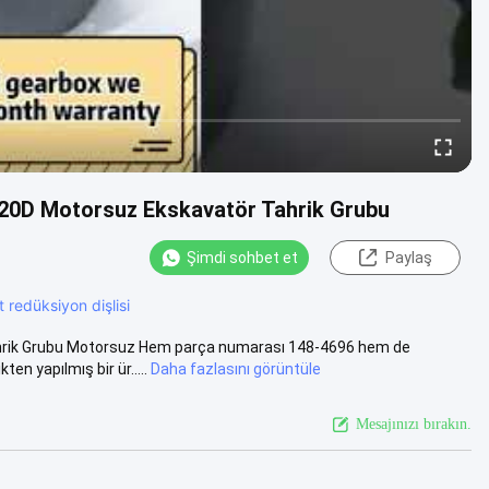
20D Motorsuz Ekskavatör Tahrik Grubu
Şimdi sohbet et
Paylaş
 redüksiyon dişlisi
rik Grubu Motorsuz Hem parça numarası 148-4696 hem de
n yapılmış bir ür.....
Daha fazlasını görüntüle
Mesajınızı bırakın.