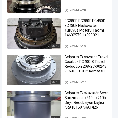
Seyahat Motor Takma
00:24
2024-12-20
EC380D EC380E EC480D
EC480E Ekskavatör
Yürüyüş Motoru Takımı
14632579 14593321
Hidrolik Nihai Tahrik
Seyahat Motor Takma
00:49
2024-06-19
Belparts Excavator Travel
Gearbox PC400-8 Travel
Reduction 208-27-00243
706-8J-01012 Komatsu
için
Seyahat Şanzımanı
00:42
2024-03-27
Belparts Ekskavatör Seyir
Şanzıman cx210 cx210b
Seyir Redüksiyon Dişlisi
KRA10150 KRA1426
Seyahat Şanzımanı