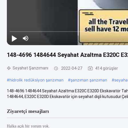
148-4696 1484644 Seyahat Azaltma E320C E3
Seyahat Şanzımanı
2022-04-27
414 görüşler
#
hidrolik redüksiyon şanzıman
#
şanzıman şanzıman
#
seyahat
148-4696 1484644 Seyahat Azaltma E320C E320D Ekskavatör Tah
1484644, E320C E320D Ekskavatör için seyahat dişli kutusudur.Çelikte
Ziyaretçi mesajları
Halka açık bir yorum yok.